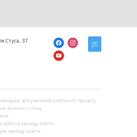
ля Стуса, 37
facebook
instagram
youtube
омендації для учасників освітнього процесу
 час воєнного стану
анси
н роботи закладу освіти
орія закладу освіти