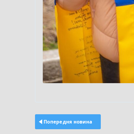
Навігація
записів
Попередня новина