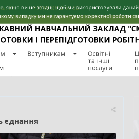
e, якщо ви не згодні, щоб ми використовували даний
са, 37
+38(098)612-69-32.
кому випадку ми не гарантуємо коректної роботи са
ЖАВНИЙ НАВЧАЛЬНИЙ ЗАКЛАД "С
ГОТОВКИ І ПЕРЕПІДГОТОВКИ РОБІТ
ам
Вступникам
Освітні
Ц
та інші
п
ам
послуги
п
ень єднання
ь єднання