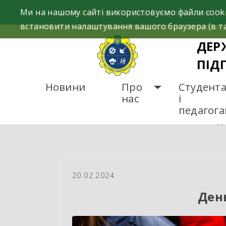
Skip
Ми на нашому сайті використовуємо файли cooki
м. Сміла, вул. Мазура, 26; вул. Василя Сту
to
встановити налаштування вашого браузера (в та
content
ДЕР
ПІД
Новини
Про
Студент
нас
і
педагог
ГОЛОВНА
НОВИНИ
Д
20.02.2024
Ден