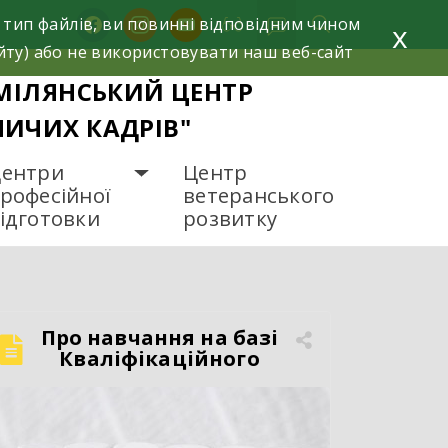
facebook
instagram
youtube
 тип файлів, ви повинні відповідним чином
x
йту) або не використовувати наш веб-сайт
МІЛЯНСЬКИЙ ЦЕНТР
НИЧИХ КАДРІВ"
ентри
Центр
рофесійної
ветеранського
ідготовки
розвитку
Про навчання на базі
Кваліфікаційного
центру