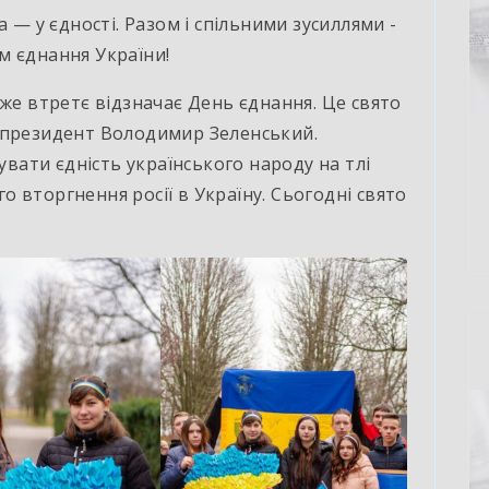
 — у єдності. Разом і спільними зусиллями ­
м єднання України!
вже втретє відзначає День єднання. Це свято
 президент Володимир Зеленський.
ати єдність українського народу на тлі
 вторгнення росії в Україну. Сьогодні свято