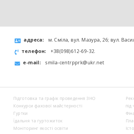
aдресa:
м. Сміла, вул. Мазура, 26; вул. Васи
телефон:
+38(098)612-69-32.
e-mail:
smila-centrpprk@ukr.net
Підготовка та графік проведення ЗНО
Рек
Конкурси фахової майстерності
під
Гуртки
Фін
Їдальня та гуртожиток
Пла
Моніторинг якості освіти
Іст