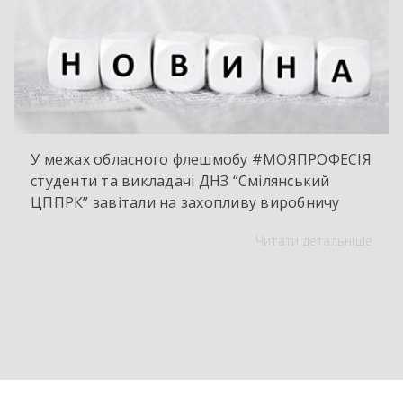
У межах обласного флешмобу #МОЯПРОФЕСІЯ
студенти та викладачі ДНЗ “Смілянський
ЦППРК” завітали на захопливу виробничу
екскурсію до оновленої кулінарної локації
Читати детальніше
НВК “Лідер”. Світлі кахлі, інноваційне
обладнання та потужна витяжна система —
саме так сьогодні виглядає сучасне робоче
місце успішного кухаря. Цей візит став
яскравим підтвердженням того, що сучасні
роботодавці щиро зацікавлені у
висококваліфікованих майбутніх фахівцях. […]