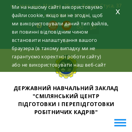
Skip
м. Сміла, вул. Мазура, 26; вул. Василя Стуса, 37
Ми на нашому сайті використовуємо
x
to
файли cookie, якщо ви не згодні, щоб
+38(098)612-69-32.
content
ми використовували даний тип файлів,
facebook
instagram
youtube
ви повинні відповідним чином
встановити налаштування вашого
браузера (в такому випадку ми не
гарантуємо коректної роботи сайту)
або не використовувати наш веб-сайт
ДЕРЖАВНИЙ НАВЧАЛЬНИЙ ЗАКЛАД
"СМІЛЯНСЬКИЙ ЦЕНТР
ПІДГОТОВКИ І ПЕРЕПІДГОТОВКИ
РОБІТНИЧИХ КАДРІВ"