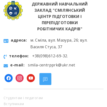
ДЕРЖАВНИЙ НАВЧАЛЬНИЙ
ЗАКЛАД "СМІЛЯНСЬКИЙ
ЦЕНТР ПІДГОТОВКИ І
ПЕРЕПІДГОТОВКИ
РОБІТНИЧИХ КАДРІВ"
aдресa:
м. Сміла, вул. Мазура, 26; вул.
Василя Стуса, 37
телефон:
+38(098)612-69-32.
e-mail:
smila-centrpprk@ukr.net
facebook
instagram
youtube
Студентам і педагогам
Вступникам