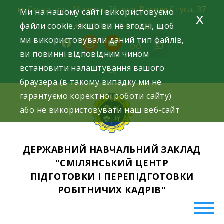
Skip
м. Сміла, вул. Мазура, 26; вул. Василя Стуса, 37
Ми на нашому сайті використовуємо
x
to
файли cookie, якщо ви не згодні, щоб
+38(098)612-69-32.
content
ми використовували даний тип файлів,
facebook
instagram
youtube
ви повинні відповідним чином
встановити налаштування вашого
браузера (в такому випадку ми не
гарантуємо коректної роботи сайту)
або не використовувати наш веб-сайт
ДЕРЖАВНИЙ НАВЧАЛЬНИЙ ЗАКЛАД
"СМІЛЯНСЬКИЙ ЦЕНТР
ПІДГОТОВКИ І ПЕРЕПІДГОТОВКИ
РОБІТНИЧИХ КАДРІВ"