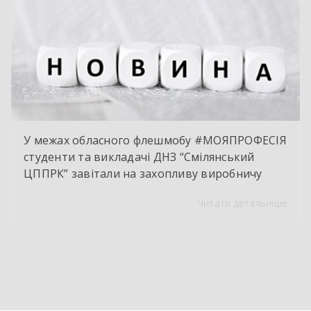
інженерії та філігранна майстерність […]
У межах обласного флешмобу #МОЯПРОФЕСІЯ
студенти та викладачі ДНЗ “Смілянський
ЦППРК” завітали на захопливу виробничу
екскурсію до оновленої кулінарної локації
Читати детальніше
НВК “Лідер”. Світлі кахлі, інноваційне
обладнання та потужна витяжна система —
саме так сьогодні виглядає сучасне робоче
місце успішного кухаря. Цей візит став
яскравим підтвердженням того, що сучасні
роботодавці щиро зацікавлені у
висококваліфікованих майбутніх фахівцях. […]