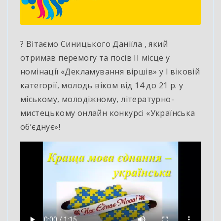
? Вітаємо Синицького Даніїла , який
отримав перемогу та посів ІІ місце у
номінації «Декламування віршів» у І віковій
категорії, молодь віком від 14 до 21 р. у
міському, молодіжному, літературно-
мистецькому онлайн конкурсі «Українська
об’єднує»!