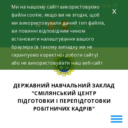
Skip
м. Сміла, вул. Мазура, 26; вул. Василя Стуса, 37
Ми на нашому сайті використовуємо
x
to
файли cookie, якщо ви не згодні, щоб
+38(098)612-69-32.
content
ми використовували даний тип файлів,
facebook
instagram
youtube
ви повинні відповідним чином
встановити налаштування вашого
браузера (в такому випадку ми не
гарантуємо коректної роботи сайту)
або не використовувати наш веб-сайт
ДЕРЖАВНИЙ НАВЧАЛЬНИЙ ЗАКЛАД
"СМІЛЯНСЬКИЙ ЦЕНТР
ПІДГОТОВКИ І ПЕРЕПІДГОТОВКИ
РОБІТНИЧИХ КАДРІВ"