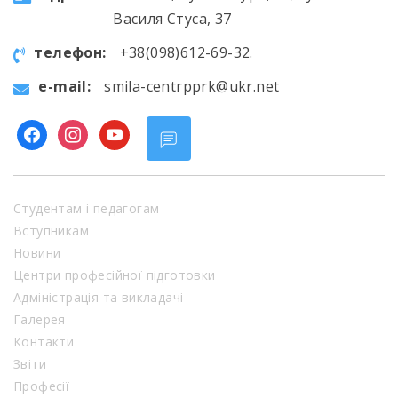
Василя Стуса, 37
телефон:
+38(098)612-69-32.
e-mail:
smila-centrpprk@ukr.net
facebook
instagram
youtube
Студентам і педагогам
Вступникам
Новини
Центри професійної підготовки
Адміністрація та викладачі
Галерея
Контакти
Звіти
Професії