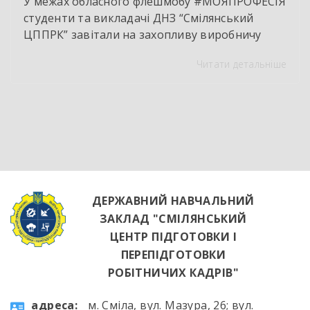
У межах обласного флешмобу #МОЯПРОФЕСІЯ
студенти та викладачі ДНЗ “Смілянський
ЦППРК” завітали на захопливу виробничу
екскурсію до оновленої кулінарної локації
Читати детальніше
НВК “Лідер”. Світлі кахлі, інноваційне
обладнання та потужна витяжна система —
саме так сьогодні виглядає сучасне робоче
місце успішного кухаря. Цей візит став
яскравим підтвердженням того, що сучасні
роботодавці щиро зацікавлені у
висококваліфікованих майбутніх фахівцях. […]
ДЕРЖАВНИЙ НАВЧАЛЬНИЙ
ЗАКЛАД "СМІЛЯНСЬКИЙ
ЦЕНТР ПІДГОТОВКИ І
ПЕРЕПІДГОТОВКИ
РОБІТНИЧИХ КАДРІВ"
aдресa:
м. Сміла, вул. Мазура, 26; вул.