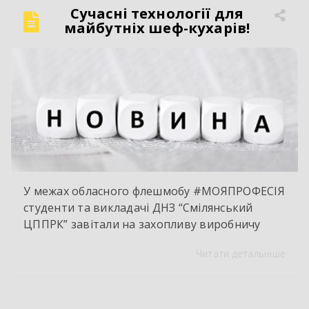
Сучасний автослюсар — це вже давно не про
Сучасні технології для
«просто крутити гайки». Це інтелектуальна
майбутніх шеф-кухарів!
праця, комп’ютерна діагностика, знання
інженерії та філігранна майстерність […]
У межах обласного флешмобу #МОЯПРОФЕСІЯ
студенти та викладачі ДНЗ “Смілянський
ЦППРК” завітали на захопливу виробничу
екскурсію до оновленої кулінарної локації
Читати детальніше
НВК “Лідер”. Світлі кахлі, інноваційне
обладнання та потужна витяжна система —
саме так сьогодні виглядає сучасне робоче
місце успішного кухаря. Цей візит став