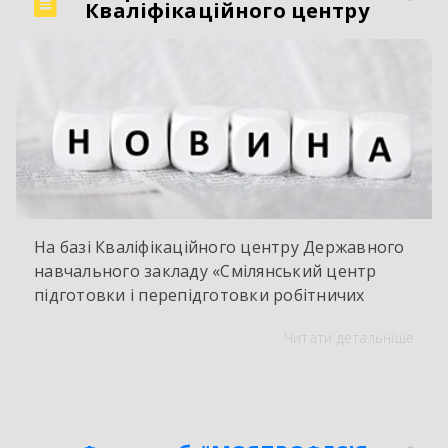
Кваліфікаційного центру
На базі Кваліфікаційного центру Державного
навчального закладу «Смілянський центр
підготовки і перепідготовки робітничих
кадрів» у червні 2026 року здійснено
Читати детальніше
оцінювання і визнання результатів
навчання групи працівників ТОВ « Ектолайн
– захід». За результатами навчання
здобувачі отримали сертифікати про
присвоєння ІІ-го розряду з професії «Слюсар –