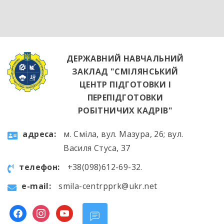
яскравим підтвердженням того, що сучасні
роботодавці щиро зацікавлені у
висококваліфікованих майбутніх фахівцях. […]
ДЕРЖАВНИЙ НАВЧАЛЬНИЙ
ЗАКЛАД "СМІЛЯНСЬКИЙ
ЦЕНТР ПІДГОТОВКИ І
ПЕРЕПІДГОТОВКИ
РОБІТНИЧИХ КАДРІВ"
aдресa:
м. Сміла, вул. Мазура, 26; вул.
Василя Стуса, 37
телефон:
+38(098)612-69-32.
e-mail:
smila-centrpprk@ukr.net
facebook
instagram
youtube