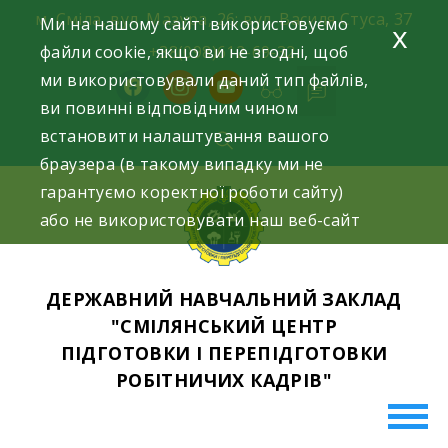
Skip
м. Сміла, вул. Мазура, 26; вул. Василя Стуса, 37
Ми на нашому сайті використовуємо
x
to
файли cookie, якщо ви не згодні, щоб
+38(098)612-69-32.
content
ми використовували даний тип файлів,
facebook
instagram
youtube
ви повинні відповідним чином
встановити налаштування вашого
браузера (в такому випадку ми не
гарантуємо коректної роботи сайту)
або не використовувати наш веб-сайт
ДЕРЖАВНИЙ НАВЧАЛЬНИЙ ЗАКЛАД
"СМІЛЯНСЬКИЙ ЦЕНТР
ПІДГОТОВКИ І ПЕРЕПІДГОТОВКИ
РОБІТНИЧИХ КАДРІВ"