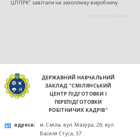
ЦППРК” завітали на захопливу виробничу
екскурсію до оновленої кулінарної локації
Читати детальніше
НВК “Лідер”. Світлі кахлі, інноваційне
обладнання та потужна витяжна система —
саме так сьогодні виглядає сучасне робоче
місце успішного кухаря. Цей візит став
яскравим підтвердженням того, що сучасні
роботодавці щиро зацікавлені у
висококваліфікованих майбутніх фахівцях. […]
ДЕРЖАВНИЙ НАВЧАЛЬНИЙ
ЗАКЛАД "СМІЛЯНСЬКИЙ
ЦЕНТР ПІДГОТОВКИ І
ПЕРЕПІДГОТОВКИ
РОБІТНИЧИХ КАДРІВ"
aдресa:
м. Сміла, вул. Мазура, 26; вул.
Василя Стуса, 37