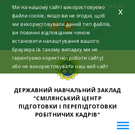
Skip
м. Сміла, вул. Мазура, 26; вул. Василя Стуса, 37
Ми на нашому сайті використовуємо
x
to
файли cookie, якщо ви не згодні, щоб
+38(098)612-69-32.
content
ми використовували даний тип файлів,
facebook
instagram
youtube
ви повинні відповідним чином
встановити налаштування вашого
браузера (в такому випадку ми не
гарантуємо коректної роботи сайту)
або не використовувати наш веб-сайт
ДЕРЖАВНИЙ НАВЧАЛЬНИЙ ЗАКЛАД
"СМІЛЯНСЬКИЙ ЦЕНТР
ПІДГОТОВКИ І ПЕРЕПІДГОТОВКИ
РОБІТНИЧИХ КАДРІВ"