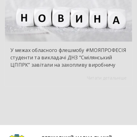
У межах обласного флешмобу #МОЯПРОФЕСІЯ
студенти та викладачі ДНЗ “Смілянський
ЦППРК” завітали на захопливу виробничу
екскурсію до оновленої кулінарної локації
Читати детальніше
НВК “Лідер”. Світлі кахлі, інноваційне
обладнання та потужна витяжна система —
саме так сьогодні виглядає сучасне робоче
місце успішного кухаря. Цей візит став
яскравим підтвердженням того, що сучасні
роботодавці щиро зацікавлені у
висококваліфікованих майбутніх фахівцях. […]