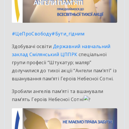
#ЦеПроСвободу
#Бути_гідним
Здобувачі освіти
Державний навчальний
заклад Смілянський ЦППРК
спеціальної
групи професії “Штукатур; маляр”
долучилися до тихої акції “Ангели пам’яті” із
вшанування пам’яті Героїв Небесної Сотні.
Зробили ангелів пам’яті та вшанували
пам’ять Героїв Небесної Сотні