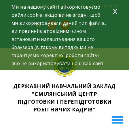
Skip
м. Сміла, вул. Мазура, 26; вул. Василя Стуса, 37
Ми на нашому сайті використовуємо
x
to
файли cookie, якщо ви не згодні, щоб
+38(098)612-69-32.
content
ми використовували даний тип файлів,
facebook
instagram
youtube
ви повинні відповідним чином
встановити налаштування вашого
браузера (в такому випадку ми не
гарантуємо коректної роботи сайту)
або не використовувати наш веб-сайт
ДЕРЖАВНИЙ НАВЧАЛЬНИЙ ЗАКЛАД
"СМІЛЯНСЬКИЙ ЦЕНТР
ПІДГОТОВКИ І ПЕРЕПІДГОТОВКИ
РОБІТНИЧИХ КАДРІВ"