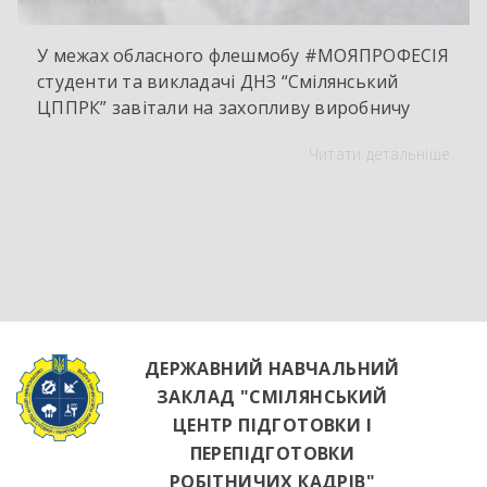
У межах обласного флешмобу #МОЯПРОФЕСІЯ
студенти та викладачі ДНЗ “Смілянський
ЦППРК” завітали на захопливу виробничу
екскурсію до оновленої кулінарної локації
Читати детальніше
НВК “Лідер”. Світлі кахлі, інноваційне
обладнання та потужна витяжна система —
саме так сьогодні виглядає сучасне робоче
місце успішного кухаря. Цей візит став
яскравим підтвердженням того, що сучасні
роботодавці щиро зацікавлені у
висококваліфікованих майбутніх фахівцях. […]
ДЕРЖАВНИЙ НАВЧАЛЬНИЙ
ЗАКЛАД "СМІЛЯНСЬКИЙ
ЦЕНТР ПІДГОТОВКИ І
ПЕРЕПІДГОТОВКИ
РОБІТНИЧИХ КАДРІВ"