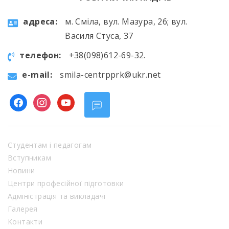
aдресa:
м. Сміла, вул. Мазура, 26; вул.
Василя Стуса, 37
телефон:
+38(098)612-69-32.
e-mail:
smila-centrpprk@ukr.net
facebook
instagram
youtube
Студентам і педагогам
Вступникам
Новини
Центри професійної підготовки
Адміністрація та викладачі
Галерея
Контакти