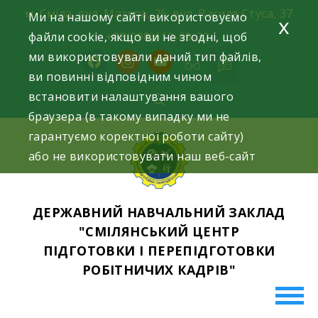
Skip
м. Сміла, вул. Мазура, 26; вул. Василя Стуса, 37
Ми на нашому сайті використовуємо
x
to
файли cookie, якщо ви не згодні, щоб
+38(098)612-69-32.
content
ми використовували даний тип файлів,
facebook
instagram
youtube
ви повинні відповідним чином
встановити налаштування вашого
браузера (в такому випадку ми не
гарантуємо коректної роботи сайту)
або не використовувати наш веб-сайт
ДЕРЖАВНИЙ НАВЧАЛЬНИЙ ЗАКЛАД
"СМІЛЯНСЬКИЙ ЦЕНТР
ПІДГОТОВКИ І ПЕРЕПІДГОТОВКИ
РОБІТНИЧИХ КАДРІВ"