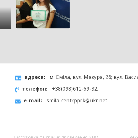
aдресa:
м. Сміла, вул. Мазура, 26; вул. Васи
телефон:
+38(098)612-69-32.
e-mail:
smila-centrpprk@ukr.net
Підготовка та графік проведення ЗНО
Рек