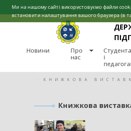
Skip
Ми на нашому сайті використовуємо файли cooki
м. Сміла, вул. Мазура, 26; вул. Василя Сту
to
встановити налаштування вашого браузера (в та
content
ДЕР
ПІД
Новини
Про
Студент
нас
і
педагог
ГОЛОВНА
ГАЛЕРЕЯ
КНИЖКОВА ВИСТАВК
Книжкова виставка