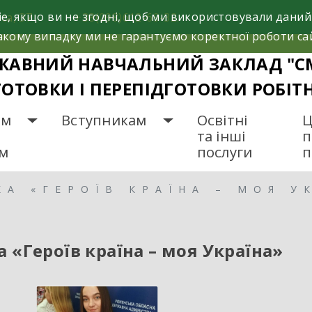
e, якщо ви не згодні, щоб ми використовували даний
са, 37
+38(098)612-69-32.
кому випадку ми не гарантуємо коректної роботи са
ЖАВНИЙ НАВЧАЛЬНИЙ ЗАКЛАД "С
ГОТОВКИ І ПЕРЕПІДГОТОВКИ РОБІТ
ам
Вступникам
Освітні
Ц
та інші
п
ам
послуги
п
А «ГЕРОЇВ КРАЇНА – МОЯ У
 «Героїв країна – моя Україна»