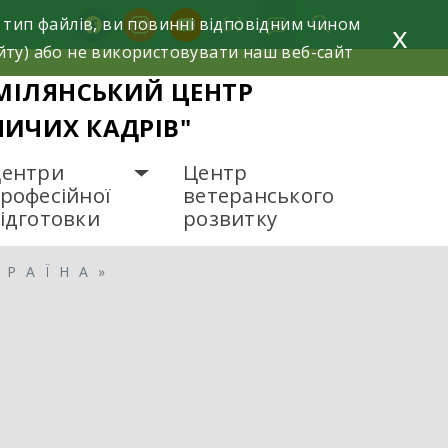
facebook
instagram
youtube
 тип файлів, ви повинні відповідним чином
x
йту) або не використовувати наш веб-сайт
МІЛЯНСЬКИЙ ЦЕНТР
НИЧИХ КАДРІВ"
ентри
Центр
рофесійної
ветеранського
ідготовки
розвитку
КРАЇНА»