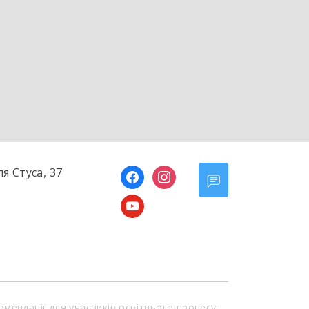
ля Стуса, 37
facebook
instagram
youtube
омендації для учасників освітнього процесу